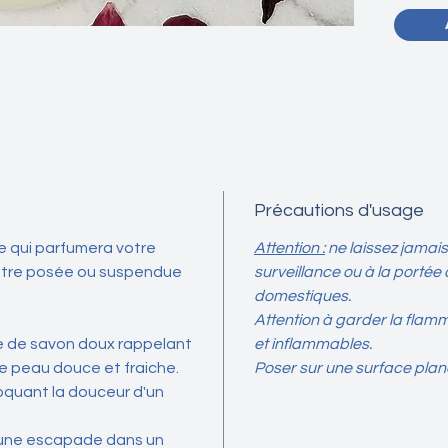
Les sus
révèlen
offrant
inégalé
dressing
espaces 
votre fo
Précautions d'usage
Chaque 
e qui parfumera votre
Attention :
ne laissez jamai
le fruit
t être posée ou suspendue
surveillance ou à la portée
ingrédi
sélecti
domestiques.
Inspiré
Attention à garder la flam
des jard
e de savon doux rappelant
et inflammables.
luxuria
e peau douce et fraiche.
Poser sur une surface plane
ces sus
oquant la douceur d'un
même de
essentie
d'une escapade dans un