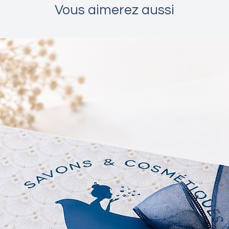
Vous aimerez aussi
En opta
parfumé
de parf
fragran
mais vo
préserv
Contrai
commerc
substan
nocives
sont éla
organiq
comme l
françai
mutagèn
artisan
écologi
alternat