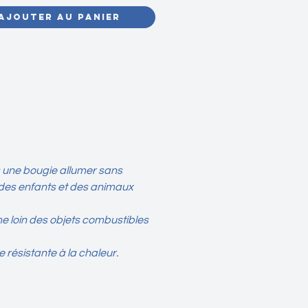
Ajouter au panier
pensions de cire parfumée se
t comme une révélation olfactive,
 une expérience sensorielle
e pour parfumer délicatement vos
s, armoires, tiroirs, et même les
intérieurs les plus intimes de
yer.
suspension de cire parfumée est
s une bougie allumer sans
 d'une alchimie délicate entre des
 des enfants et des animaux
ents naturels soigneusement
onnés et des essences exquises.
es par les senteurs envoûtantes
me loin des objets combustibles
ins en fleurs, des forêts
ntes et des champs verdoyants,
 résistante à la chaleur.
pensions capturent l'essence
 la nature. Les huiles
lles pures et les extraits