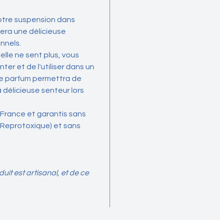
botaniq
combiné
otre suspension dans
authent
usera une délicieuse
vers des
nnels.
enchant
elle ne sent plus, vous
nter et de l'utiliser dans un
Imaginez
ule parfum permettra de
armoire 
a délicieuse senteur lors
parfum 
délicat
 France et garantis sans
ouvrir u
eprotoxique) et sans
floral s
vos sens
parfumé
raffine
uit est artisanal, et de ce
habitent
simplici
seuleme
décorat
d'élégan