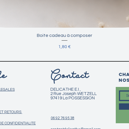
Aperçu rapide
Boite cadeau à composer
Prix
1,80 €
e
Contact
Cha
nos
DELICATHE E.I ,
LEGALES
2 Rue Joseph WETZELL
97419 La POSSESSION
 ET RETOURS
06 92 76 95 38
DE CONFIDENTIALITE