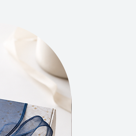
nt pour des suspensions de cire
e, vous choisissez non seulement
umer votre espace avec des
ces naturelles et authentiques,
Nouveauté
us faites également le choix de
er l'environnement.
rement à de nombreux produits
iaux qui contiennent des
ces chimiques potentiellement
, les suspensions de cire parfumée
borées à partir d'ingrédients
ues et respectueux de la nature,
a cire de colza et une fragrance
se sans CMR(cancérigène,
e, reprotoxique) Leur fabrication
ale garantit une empreinte
que minimale, offrant ainsi une
ive écologique et durable pour