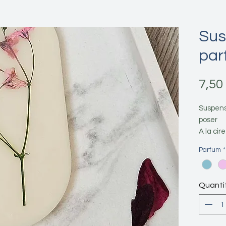
Sus
par
7,50
Suspens
poser
A la cir
3 parfu
Parfum
*
*********
Quanti
En savoir