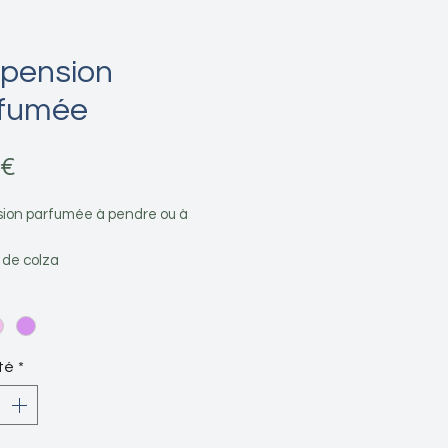
pension
fumée
Prix
 €
ion parfumée à pendre ou à
e de colza
ms disponibles
***************
té
*
 plus :