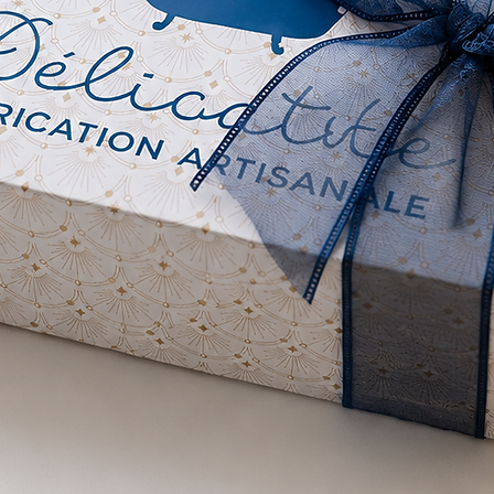
parfume
En concl
parfumé
moyen d
Elles i
nature,
sensori
raffine
foyer. O
fraîcheu
parfumé
dans un
règne e