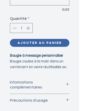
0/25
Quantité
*
Ajouter au panier
Bougie à message
personnalisé
Bougie coulée à la main dans un
contenant en verre réutilisable au
délicieux
parfum de letchi
, à la cire
de soja décorée de paillettes
Informations
multicolores biodégradables.
complémentaires
Composition : cire de soja,
Précautions d'usage
mèche en coton sans plomb,
parfum fabriqué à Grasse
Retirer le support anti