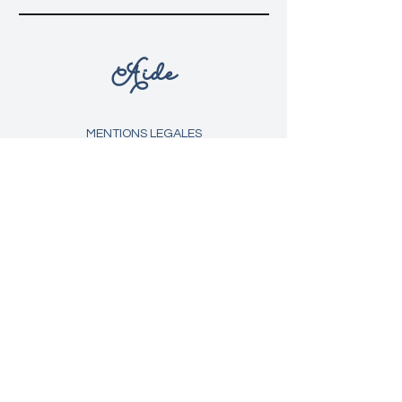
style. C'est un cadeau parfait pour
marquer une occasion spéciale ou
pour offrir un souvenir unique à vos
Aide
proches.
Notre bougie artisanale parfumée
avec messagepersonnalisé au
parfum de letchi est bien plus qu'un
MENTIONS LEGALES
simple objet de décoration. C'est
une invitation à l'évasion !
C G V
LIVRAISON ET RETOURS
POLITIQUE DE CONFIDENTIALITE
MÉTHODES DE PAIEMENTS
FAQ