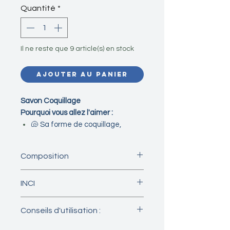
Quantité
*
Il ne reste que 9 article(s) en stock
Ajouter au panier
Savon Coquillage
Pourquoi vous allez l'aimer :
🐚 Sa forme de coquillage,
inspirée des plages de La
Réunion.
Composition
🍃 Son parfum frais et vivifiant,
pour une agréable sensation de
Huiles saponifiées d'olive, coco,
INCI
fraîcheur.
karité, parfum, micas*.
🫧 Sa mousse douce, agréable
*sans nanoparticule
Olea europaea fruit oil, aqua,
au quotidien.
Conseils d'utilisation :
cocos nucifera oil,
🌿 Sa formule surgrasse, qui
butyrospersmum parkii butter,