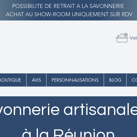
POSSIBILITE DE RETRAIT A LA SAVONNERIE
ACHAT AU SHOW-ROOM UNIQUEMENT SUR RDV
Voi
BOUTIQUE
AVIS
PERSONNALISATIONS
BLOG
C
onnerie artisanal
à la Réunion