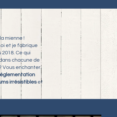
la mienne !
i et je fabrique
 2018. Ce qui
e dans chacune de
 ? Vous enchanter.
 réglementation
ms irrésistibles
et