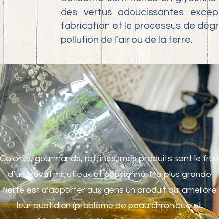
des vertus adoucissantes except
fabrication et le processus de dé
pollution de l’air ou de la terre.
Colorés, gourmands, raffinés, mes produits sont le fruit
d’un travail minutieux et passionné. Ma plus grande
fierté est d’apporter aux gens un produit qui améliore
leur quotidien (problème de peau chronique et