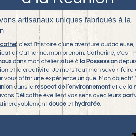
vons artisanaux uniques fabriqués à la
n
icathe
, c’est l’histoire d’une aventure audacieuse, 
icat et Catherine, mon prénom. Catherine, c'est mo
anaux
dans mon atelier situé à
la Possession
depuis
on et la créativité. Je mets tout mon savoir-fair
r vous offrir une expérience unique. Mon objectif
union
dans le
respect de l’environnement
et de
la
savons Délicathe éveillent vos sens avec leurs
parfu
u
incroyablement
douce
et
hydratée
.