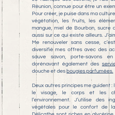
Réunion, connue pour être un exem
Pour créer, je puise dans ma culture
végétation, les fruits, les élé
mangue, miel de Bourbon, sucre d
aussi sur ce qui existe ailleurs. J’
Me renouveler sans cesse, c’est 
diversifié mes offres avec des ac
sauve savon, porte-savons en
dorénavant également des
servi
douche et des
bougies parfumées.
Deux autres principes me guident :
le visage, le corps et les 
l’environnement. J’utilise des i
végétales pour le confort de la
Délicathe sont riches en glycérine 