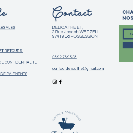
e
Contact
Cha
nos
DELICATHE E.I ,
LEGALES
2 Rue Joseph WETZELL
97419 La POSSESSION
 ET RETOURS
06 92 76 95 38
DE CONFIDENTIALITE
contactdelicathe@gmail.com
DE PAIEMENTS