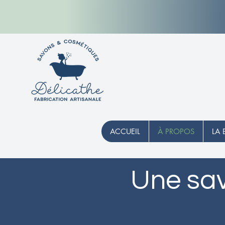
ACCUEIL
À PROPOS
LA 
Une sav