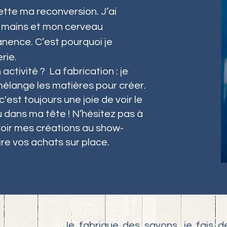
grette ma reconversion. J’ai
s mains et mon cerveau
nence. C’est pourquoi je
rie.
ctivité ? La fabrication : je
 mélange les matières pour créer.
st toujours une joie de voir le
u dans ma tête ! N’hésitez pas à
oir mes créations au show-
ire vos achats sur place.
Je fabrique des savons, je fais d