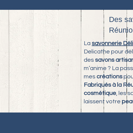
Des sa
Réunio
La
savonnerie Dél
Delicathe pour dél
des
savons artis
m’anime ? La passi
mes
créations
pou
Fabriqués à la Ré
cosmétique
, les 
laissent votre
pea