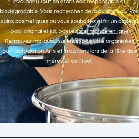
invalidant) tout en étant éco responsable et
biodégradable. Vous recherchez de la qualité pour vos
soins cosmétiques ou vous souhaitez offrir un cadeau
local, original et joli, passez
commande en ligne
.
Retrouvez-moi aussi sur les expositions organisées
par l’association Arts et Traditions lors de la fête des
mères et de Noël.