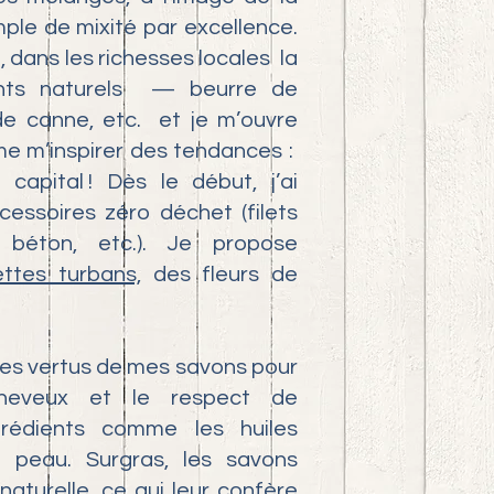
ple de mixité par excellence.
, dans les richesses locales la
ments naturels — beurre de
e canne, etc. et je m’ouvre
aime m’inspirer des tendances :
capital ! Dès le début, j’ai
cessoires zéro déchet (filets
 béton, etc.). Je propose
ettes turbans,
des fleurs de
 les vertus de mes savons pour
cheveux et le respect de
ngrédients comme les huiles
 peau. Surgras, les savons
naturelle, ce qui leur confère