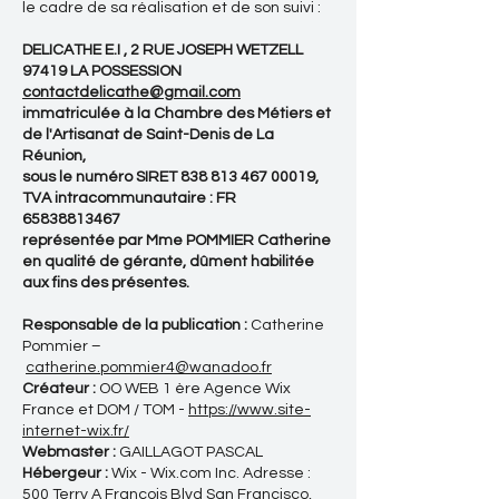
le cadre de sa réalisation et de son suivi :
DELICATHE E.I , 2 RUE JOSEPH WETZELL
97419 LA POSSESSION
contactdelicathe@gmail.com
immatriculée à la Chambre des Métiers et
de l'Artisanat de Saint-Denis de La
Réunion,
sous le numéro SIRET 838 813 467 00019,
TVA intracommunautaire : FR
65838813467
représentée par Mme POMMIER Catherine
en qualité de gérante, dûment habilitée
aux fins des présentes.
Responsable de la publication :
Catherine
Pommier –
catherine.pommier4@wanadoo.fr
Créateur :
OO WEB 1 ère Agence Wix
France et DOM / TOM -
https://www.site-
internet-wix.fr/
Webmaster :
GAILLAGOT PASCAL
Hébergeur :
Wix - Wix.com Inc. Adresse :
500 Terry A François Blvd San Francisco,