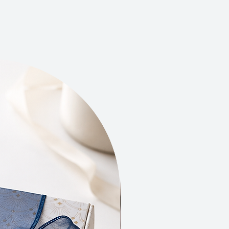
 laisse votre peau douce et souple
aque utilisation.
avon visage offre un nettoyage
équilibrant. Il élimine les
s sans agresser la peau, la
 propre, fraîche et prête à
Nouveauté
 les soins suivants.
nces douces évoquent
ticité et la simplicité, ajoutant
he naturelle à votre routine de
us engageons à des pratiques
ueuses de l'environnement. Les
nts naturels sont privilégiés, et
age minimaliste vise à réduire
pact sur la planète.
 visage est idéal pour un rituel
 purifiants. Intégrez-le dans votre
quotidienne pour offrir à votre