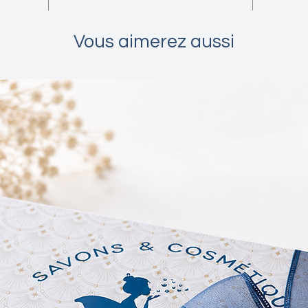
peau. Il
après ch
Vous aimerez aussi
Notre s
doux et 
impureté
laissant
recevoir
Les nua
l'authen
une touc
soin.
Nous no
respect
ingrédie
l'emball
notre im
Ce savon
de soins
routine 