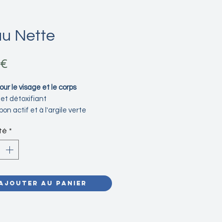
u Nette
Prix
 €
ur le visage et le corps
et détoxifiant
on actif et à l'argile verte
té
*
r plus :
Ajouter au panier
ez l'alliance bienfaisante de
et de l'argile verte dans notre