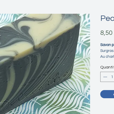
Pea
8,50
Savon po
Surgras 
Au charb
Quanti
En savoi
Découvr
l'ortie 