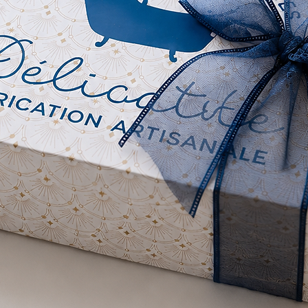
peau un
régénér
Purifie
naturel
l'ortie 
d'ingré
équilibr