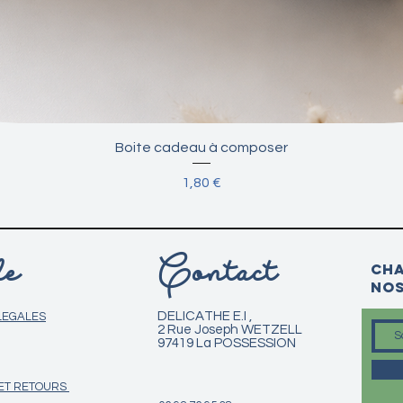
Aperçu rapide
Boite cadeau à composer
Prix
1,80 €
e
Contact
Cha
nos
DELICATHE E.I ,
LEGALES
2 Rue Joseph WETZELL
97419 La POSSESSION
 ET RETOURS