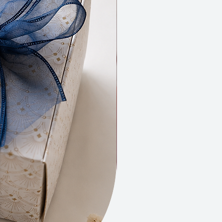
e expérience de nettoyage
ante.
z et régénérez votre peau
lement avec notre savon visage à
et à l'argile verte. Une harmonie
dients naturels pour une peau
ée, propre et éclatante de santé.