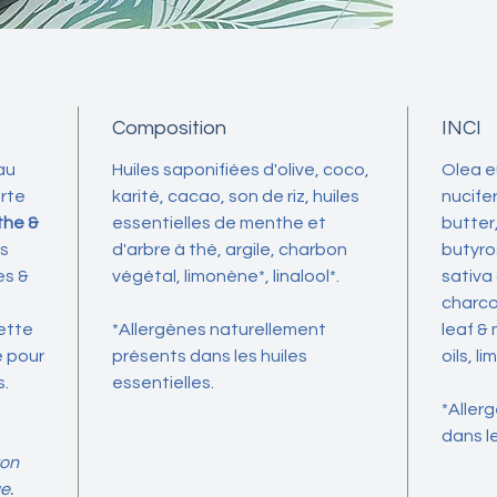
savon v
Formulé 
savon o
nettoya
pour pr
Composition
INCI
naturel
L'ortie,
au
Huiles saponifiées d'olive, coco,
Olea e
propriét
erte
karité, cacao, son de riz, huiles
nucife
équilibr
the &
essentielles de menthe et
butter
aident à
es
d'arbre à thé, argile, charbon
butyro
préserva
es &
végétal, limonène*, linalool*.
sativa 
peau.
charco
L'argile
lette
*Allergènes naturellement
leaf &
ses prop
e pour
présents dans les huiles
oils, l
absorbe
s.
essentielles.
en profo
*Aller
douce to
dans le
Enrichi 
von
telles q
e.
savon pr