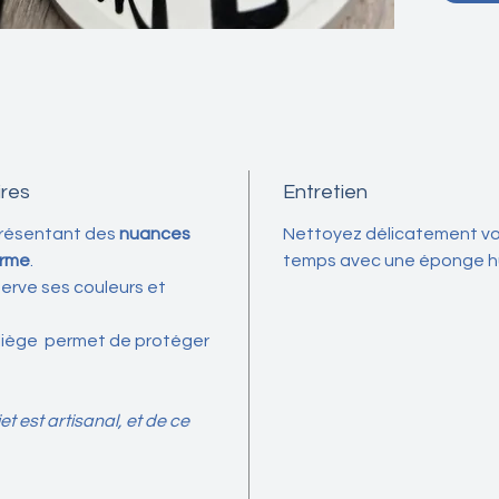
clés. El
pareill
le
beurre
une co
*********
En savoir
res
Entretien
présentant des
nuances
Nettoyez délicatement vo
La coup
rme
.
temps avec une éponge h
souveni
have po
serve ses couleurs et
Elle inc
l'esthé
 liège permet de protéger
robustes
Chaque 
béton d
t est artisanal, et de ce
masse, 
excepti
inégalée