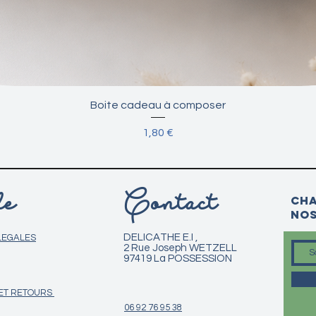
Aperçu rapide
Boite cadeau à composer
Prix
1,80 €
e
Contact
Cha
nos
DELICATHE E.I ,
LEGALES
2 Rue Joseph WETZELL
97419 La POSSESSION
 ET RETOURS
06 92 76 95 38