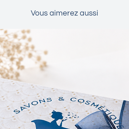
fabrica
respect
Vous aimerez aussi
pour sa 
carbone
Opter p
c'est ch
respons