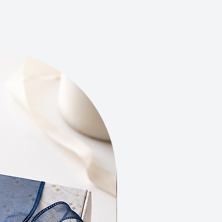
tion des coupelles est un matériau
ueux de l'environnement, connu
durabilité et sa faible empreinte
.
our une coupelle en béton teinté,
oisir une solution esthétique et
Nouveauté
able.