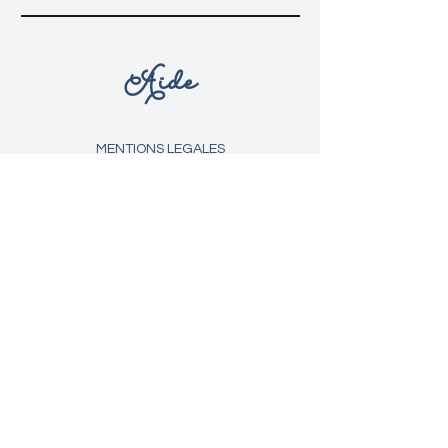
Aide
MENTIONS LEGALES
C G V
LIVRAISON ET RETOURS
POLITIQUE DE CONFIDENTIALITE
MÉTHODES DE PAIEMENTS
FAQ